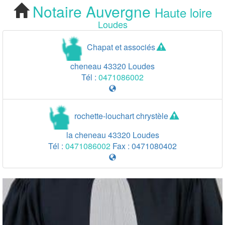
Notaire
Auvergne
Haute loire
Cherchez votre
Loudes
Notaire Loudes
Chapat et associés
cheneau
43320
Loudes
Tél :
0471086002
rochette-louchart chrystèle
la cheneau
43320
Loudes
Tél :
0471086002
Fax :
0471080402