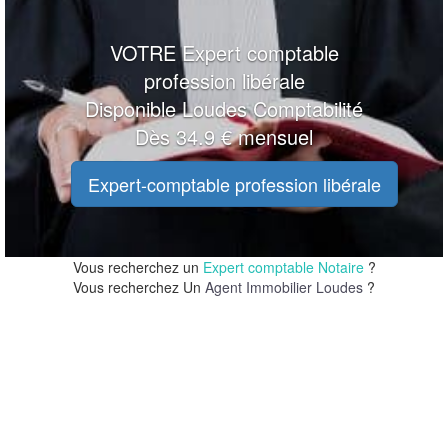
VOTRE Expert comptable
profession libérale
Disponible Loudes Comptabilité
Dès 34.9 € mensuel
Expert-comptable profession libérale
Vous recherchez un
Expert comptable Notaire
?
Vous recherchez Un
Agent Immobilier Loudes
?
20 m
20 m
100 ft