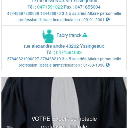
12 rue fossés
43200
Yssingeaux
Tél :
0471591322
Fax :
0471655604
43448697300036 434486973 3 à 5 salariés Affaire personnelle
profession libérale Immatriculation : 09-01-2001
Fabry franck
rue alexandre andre
43202
Yssingeaux
Tél :
0471591063
37846821900027 378468219 3 à 5 salariés Affaire personnelle
profession libérale Immatriculation : 01-03-1990
1000 m
VOTRE Expert comptable
1000 m
5000 ft
profession libérale