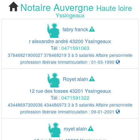
Notaire
Auvergne
Haute loire
Cherchez votre
Yssingeaux
Notaire Yssingeaux
fabry franck
r alexandre andré
43200
Yssingeaux
Tél :
0471591063
37846821900027 378468219 3 à 5 salariés Affaire personnelle
profession libérale Immatriculation : 01-03-1990
Royet alain
12 rue des fosses
43201
Yssingeaux
Tél :
0471591322
43448697300036 434486973 3 à 5 salariés Affaire personnelle
profession libérale Immatriculation : 09-01-2001
royet alain