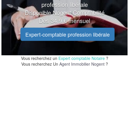
profession libérale
Disponible Nogent Comptabilité
Dès 34.9 € mensuel
Expert-comptable profession libérale
Vous recherchez un
Expert comptable Notaire
?
Vous recherchez Un
Agent Immobilier Nogent
?
20 m
20 m
100 ft