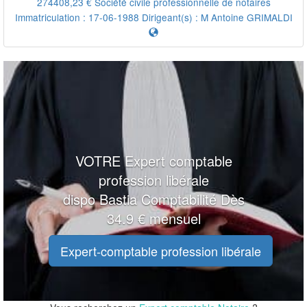
274408,23 € Société civile professionnelle de notaires
Immatriculation : 17-06-1988 Dirigeant(s) :
M Antoine GRIMALDI
VOTRE Expert comptable
profession libérale
dispo Bastia Comptabilité Dès
34.9 € mensuel
Expert-comptable profession libérale
100 m
100 m
200 ft