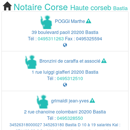
Notaire
Corse
Haute corseb
Cherchez votre
Bastia
Notaire Bastia
POGGI Marthe
39 boulevard paoli
20200
Bastia
Tél :
0495311263
Fax :
0495325594
Bronzini de caraffa et associé
1 rue luiggi giafferi
20200
Bastia
Tél :
0495312510
grimaldi jean-yves
2 rue chanoine colombani
20200
Bastia
Tél :
0495328550
34526318000027 345263180 Bastia D 10 à 19 salariés Kal :