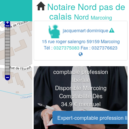
Notaire
Nord pas de
calais
Nord
Marcoing
jacquemart dominique
15 rue roger salengro
59159
Marcoing
Tél :
0327375083
Fax :
0327376623
VOTRE Expert
comptable profession
libérale
Disponible Marcoing
Comptabilité Dès
34.9 € mensuel
Expert-comptable profession li