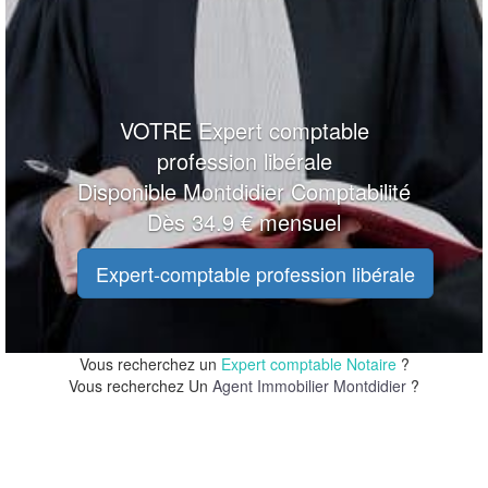
VOTRE Expert comptable
profession libérale
Disponible Montdidier Comptabilité
Dès 34.9 € mensuel
Expert-comptable profession libérale
Vous recherchez un
Expert comptable Notaire
?
Vous recherchez Un
Agent Immobilier Montdidier
?
20 m
20 m
100 ft