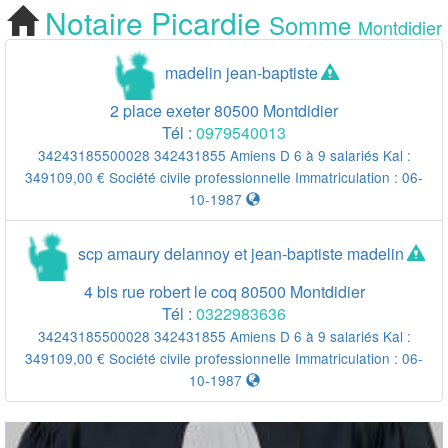
Notaire
Picardie
Somme
Cherchez votre
Montdidier
Notaire Montdidier
madelin jean-baptiste
2 place exeter
80500
Montdidier
Tél :
0979540013
34243185500028 342431855 Amiens D 6 à 9 salariés Kal :
349109,00 € Société civile professionnelle Immatriculation : 06-
10-1987
scp amaury delannoy et jean-baptiste madelin
4 bis rue robert le coq
80500
Montdidier
Tél :
0322983636
34243185500028 342431855 Amiens D 6 à 9 salariés Kal :
349109,00 € Société civile professionnelle Immatriculation : 06-
10-1987