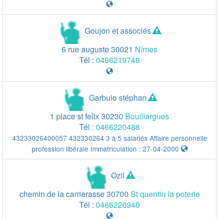
Goujon et associés
6 rue auguste
30021
Nîmes
Tél :
0466219746
Garbuio stéphan
1 place st felix
30230
Bouillargues
Tél :
0466220488
43233026400057 432330264 3 à 5 salariés Affaire personnelle
profession libérale Immatriculation : 27-04-2000
Ozil
chemin de la carrierasse
30700
St quentin la poterie
20 km
Tél :
0466226940
20 km
10 mi