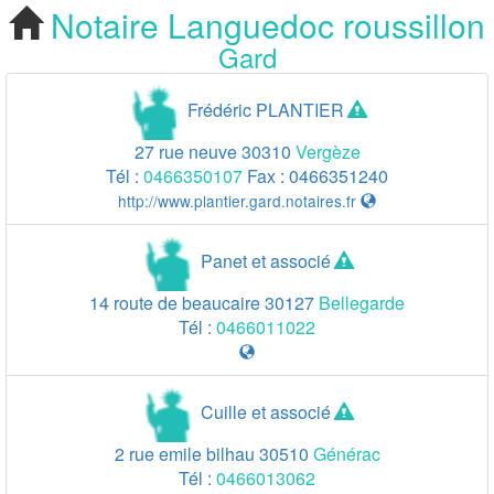
Notaire
Languedoc roussillon
Cherchez votre
Gard
Notaire Gard 30
Frédéric PLANTIER
27 rue neuve
30310
Vergèze
Tél :
0466350107
Fax :
0466351240
http://www.plantier.gard.notaires.fr
Panet et associé
14 route de beaucaire
30127
Bellegarde
Tél :
0466011022
Cuille et associé
2 rue emile bilhau
30510
Générac
Tél :
0466013062