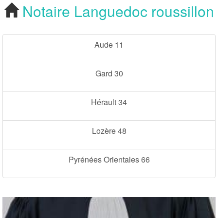
Notaire Languedoc roussillon
Notaire
Languedoc roussillon
Cherchez votre
Notaire Languedoc
Aude 11
roussillon
Gard 30
Hérault 34
Lozère 48
Pyrénées Orientales 66